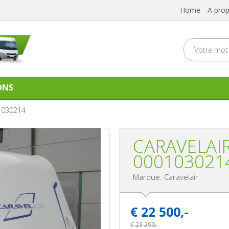
Home
A pro
ONS
1030214
CARAVELAIR
000103021
Marque: Caravelair
€
22 500,-
€
23 290,-