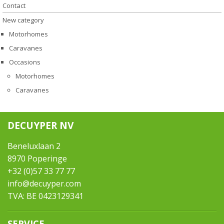
Contact
New category
Motorhomes
Caravanes
Occasions
Motorhomes
Caravanes
DECUYPER NV
Beneluxlaan 2
8970 Poperinge
+32 (0)57 33 77 77
info@decuyper.com
TVA: BE 0423129341
SERVICE