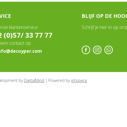
VICE
BLIJF OP DE HOO
onze klantenservice
Schrijf je hier in op o
 (0)57/ 33 77 77
neem contact op
nfo@decuyper.com
elopment by
DigitalMind
| Powered by
eXopera