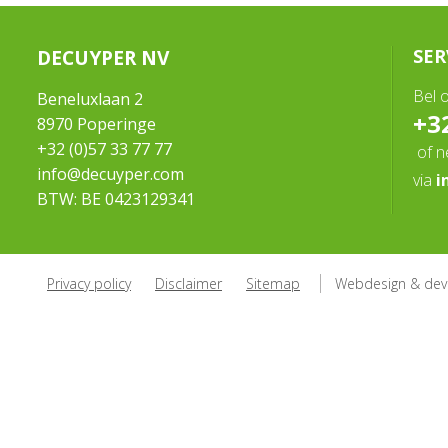
DECUYPER NV
SER
Bel 
Beneluxlaan 2
+32
8970 Poperinge
+32 (0)57 33 77 77
of 
info@decuyper.com
via
i
BTW: BE 0423129341
Privacy policy
Disclaimer
Sitemap
Webdesign & dev