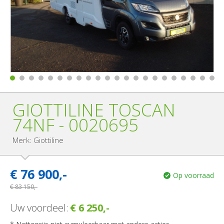
GIOTTILINE TOSCAN
74NF - 0020695
Merk: Giottiline
€
76 900,-
Op voorraad
€
83 150,-
Uw voordeel:
€ 6 250,-