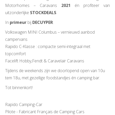
Motorhomes – Caravans
2021
én profiteer van
uitzonderlijke
STOCKDEALS
.
In
primeur
bij
DECUYPER
:
Volkswagen MINI Columbus – vernieuwd aanbod
campervans
Rapido C-Klasse : compacte semi-integraal met
topcomfort
Facelift Hobby,Fendt & Caravelair Caravans
Tijdens de weekends zijn we doorlopend open van 10u
tem 18u, met gezellige foodstandjes én camping bar.
Tot binnenkort!
Rapido Camping-Car
Pilote - Fabricant Français de Camping Cars