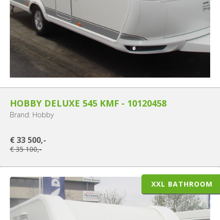
HOBBY DELUXE 545 KMF - 10120458
Brand: Hobby
€ 33 500,-
€ 35 100,-
XXL BATHROOM