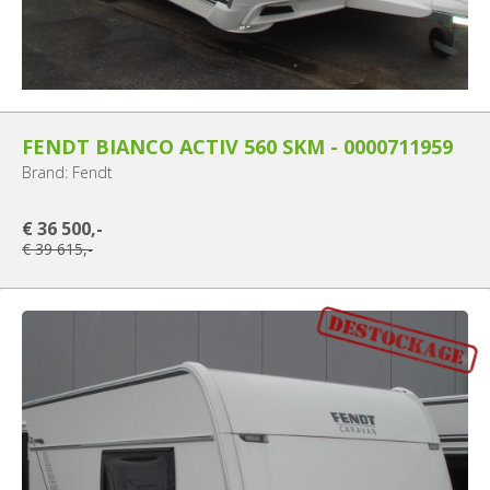
FENDT BIANCO ACTIV 560 SKM - 0000711959
Brand: Fendt
€ 36 500,-
€ 39 615,-