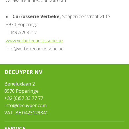
caravanrenting@outlook.com
Carrosserie Verbeke,
Sappenleenstraat 21 te
8970 Poperinge
T 0497/263217
www.verbekecarrosserie.be
info@verbekecarrosserie.be
DECUYPER NV
Beneluxlaan 2
8970 Poperinge
+32 (0)57 33 77 77
info@decuyper.com
VAT: BE 0423129341
SERVICE