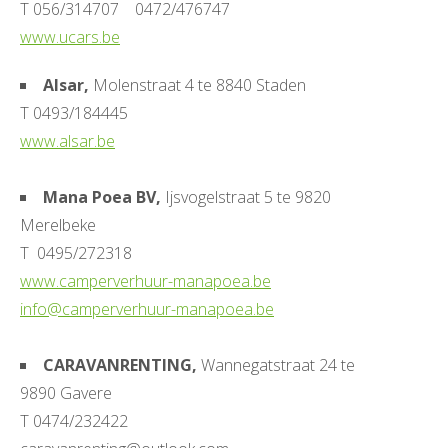
T 056/314707 0472/476747
www.ucars.be
Alsar,
Molenstraat 4 te 8840 Staden
T 0493/184445
www.alsar.be
Mana Poea BV,
Ijsvogelstraat 5 te 9820
Merelbeke
T 0495/272318
www.camperverhuur-manapoea.be
info@camperverhuur-manapoea.be
CARAVANRENTING,
Wannegatstraat 24 te
9890 Gavere
T 0474/232422